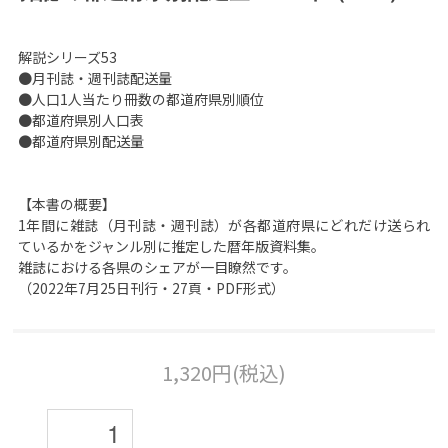
解説シリーズ53
●月刊誌・週刊誌配送量
●人口1人当たり冊数の都道府県別順位
●都道府県別人口表
●都道府県別配送量
【本書の概要】
1年間に雑誌（月刊誌・週刊誌）が各都道府県にどれだけ送られ
ているかをジャンル別に推定した暦年版資料集。
雑誌における各県のシェアが一目瞭然です。
（2022年7月25日刊行・27頁・PDF形式）
1,320円(税込)