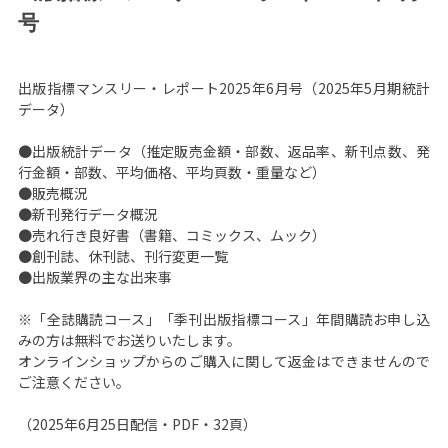
号
出版指標マンスリー・レポート2025年6月号（2025年5月期統計
データ）
●出版統計データ（推定販売金額・部数、返品率、新刊点数、発
行金額・部数、平均価格、平均頁数・重量など）
●販売概況
●新刊発行データ概況
●売れ行き良好書（書籍、コミックス、ムック）
●創刊誌、休刊誌、刊行変更一覧
●出版業界の主な出来事
※「全誌購読コース」「季刊出版指標コース」年間購読お申し込
みの方は無料でお送りいたします。
オンラインショップからのご購入に関して返金はできませんので
ご注意ください。
（2025年6月25日配信・PDF・32頁）