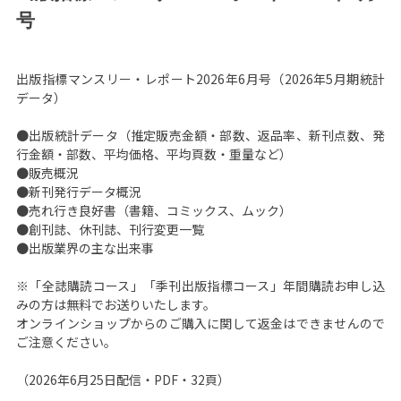
号
出版指標マンスリー・レポート2026年6月号（2026年5月期統計
データ）
●出版統計データ（推定販売金額・部数、返品率、新刊点数、発
行金額・部数、平均価格、平均頁数・重量など）
●販売概況
●新刊発行データ概況
●売れ行き良好書（書籍、コミックス、ムック）
●創刊誌、休刊誌、刊行変更一覧
●出版業界の主な出来事
※「全誌購読コース」「季刊出版指標コース」年間購読お申し込
みの方は無料でお送りいたします。
オンラインショップからのご購入に関して返金はできませんので
ご注意ください。
（2026年6月25日配信・PDF・32頁）